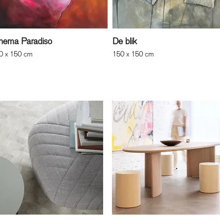
nema Paradiso
De blik
0 x 150 cm
150 x 150 cm