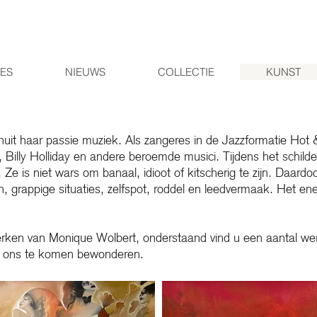
IES
NIEUWS
COLLECTIE
KUNST
nuit haar passie muziek. Als zangeres in de Jazzformatie Hot
Billy Holliday en andere beroemde musici. Tijdens het schildere
 Ze is niet wars om banaal, idioot of kitscherig te zijn. Daardoor
n, grappige situaties, zelfspot, roddel en leedvermaak. Het en
werken van Monique Wolbert, onderstaand vind u een aantal w
ij ons te komen bewonderen.