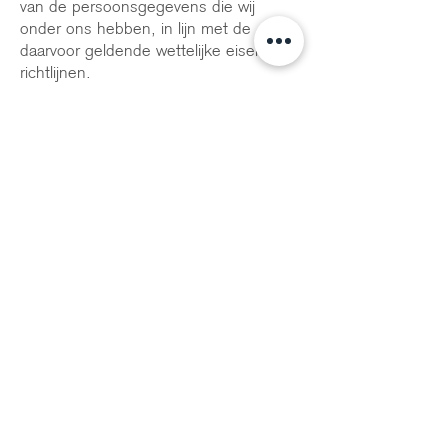
van de persoonsgegevens die wij
onder ons hebben, in lijn met de
daarvoor geldende wettelijke eisen en
richtlijnen.
Gegevens inzien, corrigeren of
verwijderen
U heeft het recht om uw
persoonsgegevens in te zien, te
corrigeren of te verwijderen. U kunt
een schriftelijk verzoek tot inzage,
correctie, verwijdering,
gegevensoverdracht van uw
persoonsgegevens, verzoek tot
intrekking van uw toestemming of
bezwaar op de verwerking van uw
persoonsgegevens sturen naar de
contactgegevens onderaan dit privacy
statement. Wij zullen zo snel mogelijk