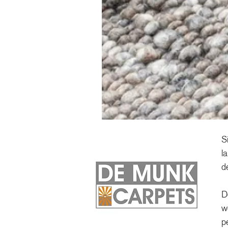
S
l
d
D
w
p