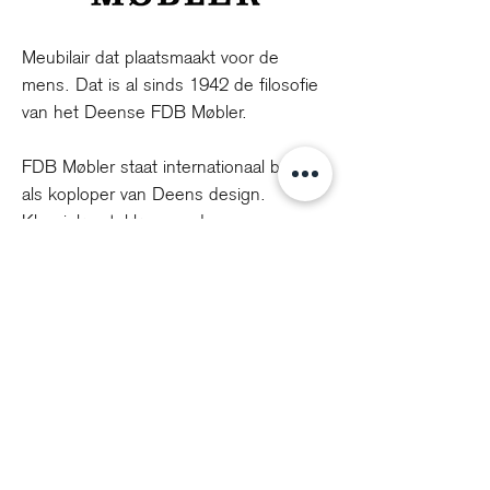
Meubilair dat plaatsmaakt voor de
mens. Dat is al sinds 1942 de filosofie
van het Deense FDB Møbler.
FDB Møbler staat internationaal bekend
als koploper van Deens design.
Klassieke stukken worden van
generatie op generatie doorgegeven.
In feite wordt elk nieuw stuk FDB
Møbler geboren als een erfstuk.
info@voorhuisdesign.nl
+31 0314 360 112
Cookiebeleid - privacy statement