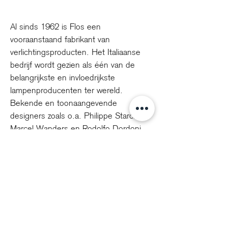
Al sinds 1962 is Flos een
vooraanstaand fabrikant van
verlichtingsproducten. Het Italiaanse
bedrijf wordt gezien als één van de
belangrijkste en invloedrijkste
lampenproducenten ter wereld.
Bekende en toonaangevende
designers zoals o.a. Philippe Starck,
Marcel Wanders en Rodolfo Dordoni
hebben de collectie de internationale
faam nog meer versterkt. Verrassende
concepten met eersteklas materialen
voor een individueel lichtplan.
info@voorhuisdesign.nl
+31 0314 360 112