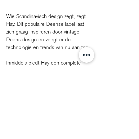
Wie Scandinavisch design zegt, zegt
Hay. Dit populaire Deense label laat
zich graag inspireren door vintage
Deens design en voegt er de
technologie en trends van nu aan toe.
Inmiddels biedt Hay een complete
wooncollectie; meubelen, verlichting,
kleden, woontextiel en accessoires.
Alles gemaakt vanuit de filosofie dat
goed design betaalbaar moet zijn.
info@voorhuisdesign.nl
+31 0314 360 112
Cookiebeleid - privacy statement