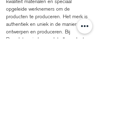
kwaliteit materialen en speciaal
opgeleide werknemers om de
producten te produceren. Het merk is
authentiek en uniek in de manier van
ontwerpen en produceren. Bij
Papadatos vinden ze dat elk product en
project met een frisse blik en
perspectief benaderd moet worden.
Experimenteren is belangrijk, dit opent
de weg naar nieuwe mogelijkheden en
zo blijven ze zichzelf vernieuwen. De
banken en fauteuils van Papadatos zijn
uniek, hebben een fantastisch
zitcomfort en vormen een goede basis
in een modern interieur.
info@voorhuisdesign.nl
+31 0314 360 112