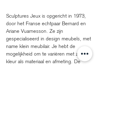
Sculptures Jeux is opgericht in 1973,
door het Franse echtpaar Bernard en
Ariane Vuarnesson. Ze zijn
gespecialiseerd in design meubels, met
name klein meubilair. Je hebt de
mogelijkheid om te variëren met zowel
kleur als materiaal en afmeting. De
collectie is erop gericht je interieur
persoonlijker maken. Meubels met iets
extra’s. Ruimtes komen tot leven,
groeien en veranderen met ons.
info@voorhuisdesign.nl
+31 0314 360 112
Cookiebeleid - privacy statement