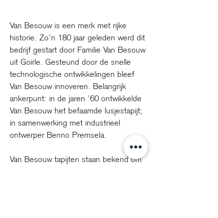
Van Besouw is een merk met rijke
historie. Zo’n 180 jaar geleden werd dit
bedrijf gestart door Familie Van Besouw
uit Goirle. Gesteund door de snelle
technologische ontwikkelingen bleef
Van Besouw innoveren. Belangrijk
ankerpunt: in de jaren ’60 ontwikkelde
Van Besouw het befaamde lusjestapijt;
in samenwerking met industrieel
ontwerper Benno Premsela.
Van Besouw tapijten staan bekend om
hun lange levensduur. De producten
die wij produceren, zijn stuk voor stuk
van de hoogst denkbare kwaliteit,
zonder concessies. Pure materialen die