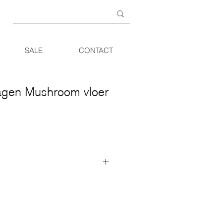
SALE
CONTACT
gen Mushroom vloer
eïnspireerd op de archetypische
e uit een lampvoet in geborsteld
kap in rookglas.