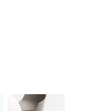
borgen in de lampvoet, waardoor de
lichte uitstraling heeft. De
 is eenvoudig in een in de lampvoet
plaatsen, en bij het vervangen van de
laatsen.
ium, afgewerkt met verguld messing
ookt
5 cm x Diameter 30 cm