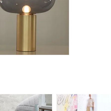
De lampfitting is opge
lamp een eenvoudige en 
lampenkap van rookglas
geschoven lampvoet te 
lamp eenvoudig te verp
Materiaalspecificaties
Lampvoet: 100% alumin
Lampenkap: glas / ger
Afmetingen: Hoogte 3
Kabellengte: 200 cm