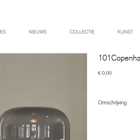
IES
NIEUWS
COLLECTIE
KUNST
101Copenha
Prijs
€ 0,00
Omschrijving
De Mushroom Lamp is g
schimmelvorm, bestaand
messing en een lampen