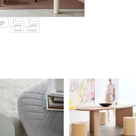
De Essential Wood b
tafelblad (eiken of 
(beuken met eiken- o
heeft ook een massie
noten), maar in dit g
staal met een epoxy 
Essential Wood als E
invloed op het milie
bijvoorbeeld gemakke
gerefurbished, zijn 
en zijn gemaakt van 
Ze kunnen uitsteke
Arco’s Close stoel!
Base is in veel versch
bestellen, kom langs