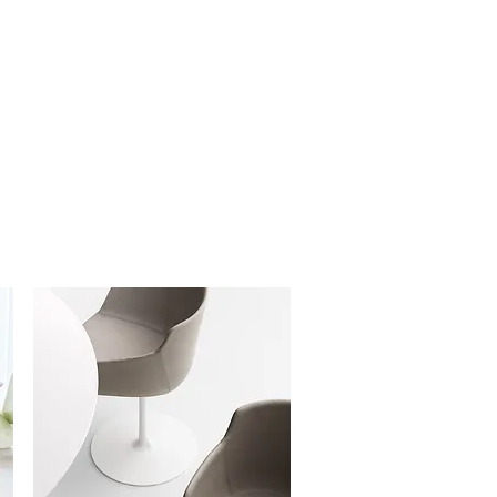
estaat uit een massief houten
noten) op een plywood onderstel
f notenfineer). De Essential Steel
f houten tafelblad (eiken of
eval is het onderstel gemaakt van
fine texture afwerking. Zowel
ssential Steel zijn bedoeld om de
u te verminderen. Ze kunnen
lijk worden gerecycled of
afgewerkt met watergedragen lak
PEFC-gecertificeerd hout.
nd worden gecombineerd met
illende uitvoeringen bij ons te
 in onze winkel voor advies!