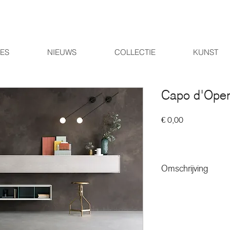
IES
NIEUWS
COLLECTIE
KUNST
Capo d'Oper
Prijs
€ 0,00
Omschrijving
Een uitgebreide collec
die geeft uw interieur 
details. Het Ateneo-pro
tegemoet te komen aan