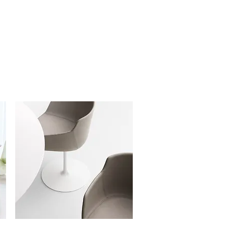
rnaast biedt Ateneo combinaties die
etisch intrigerend zijn, altijd met een
iginele uitstraling.
teneo zijn eindeloos. Kom langs in
 eigen kast samen. We helpen u graag!