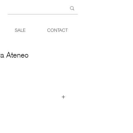
SALE
CONTACT
a Ateneo
tie boekenkasten en opbergmeubelen
meer interesse en een rijkdom aan
gramma gebruikt eigentijdse flair om
 de behoefte aan verschillende