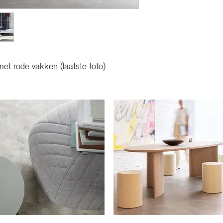
opslagoplossingen. Daa
zowel praktisch als esth
onmiskenbare, hoogst or
De mogelijkheden van A
onze winkel en stel uw
 met rode vakken (laatste foto)