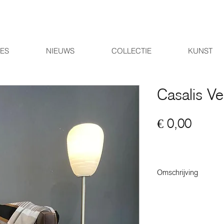
IES
NIEUWS
COLLECTIE
KUNST
Casalis Ve
Prijs
€ 0,00
Omschrijving
De opvallende, harm
geometrische vormen