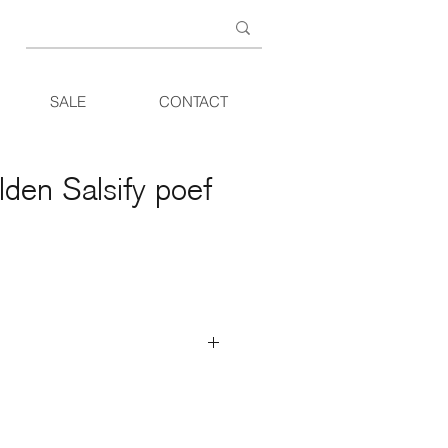
SALE
CONTACT
lden Salsify poef
onieus uitgebalanceerde
 van de Velden