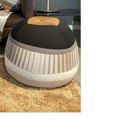
poef zijn geïnspire
gestructureerde patro
aardetinten, die doe
vlaktes van de Belgis
collectie naam. Velde
en is een elegante c
comfort, verweven m
die de natuur te bied
Materiaal: De Velden 
Hierdoor onstaan gee
aanraken van de huid
vezels wol is dit har