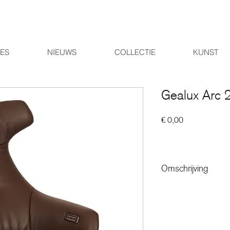
IES
NIEUWS
COLLECTIE
KUNST
Gealux Arc 
Prijs
€ 0,00
Omschrijving
ARC-systeem
De fauteuil beschikt ov
relaxmechanisme, met b
inclusief accu. Het bov