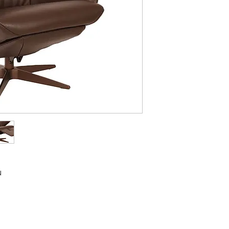
topswing deze kan man
gezet zodat het hoofd 
modellen worden gelev
met voetklep. Het voet
de bedieningstoetsen va
ingebouwde 'Heerz Waa
relaxstand wordt gecreë
“retourknop” wat beteke
beweging worden terug 
u