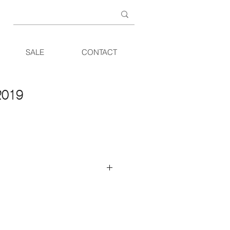
SALE
CONTACT
2019
er een elektrisch bedienbaar
edieningstoetsen, d.m.v. 2 motoren
enste gedeelte van de rug bevat een