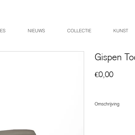
IES
NIEUWS
COLLECTIE
KUNST
Gispen T
Price
€0,00
Omschrijving
Dutch Originals bijzet
GT971RH