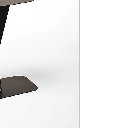
Frame:
gepoedercoat staal
Kleur:
zwart, grijs en wit
Maten:
bovenplaat 25,5cm 
onderplaat 23cm x 
hoogte 50cm