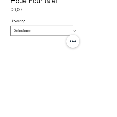
Houe Four tafel
Prijs
€ 0,00
Uitvoering
*
Omschrijving
Een eettafel met een blad en vier poten -
dat is wat je in FOUR krijgt, ongeacht de
maat die je kiest. Het speciaal
info@voorhuisdesign.nl
ontwikkelde geëxtrudeerde profiel in het
+31 0314 360 112
tafelframe maken van FOUR een
opmerkelijk sterke tafel.
Cookiebeleid - privacy statement
Verkrijgbaar in 4 verschillende maten met
tafelblad en poten van gepoedercoat