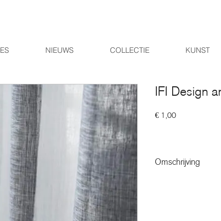
IES
NIEUWS
COLLECTIE
KUNST
IFI Design a
Prijs
€ 1,00
Omschrijving
Onze collectie gordijne
indruk van onze winkel
collecties zijn te uitge
een bezoek aan onze wi