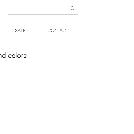
SALE
CONTACT
nd colors
n op de website geeft slechts een
. De hoeveelheden, mogelijkheden en
breid om online te presenteren. Breng
nkel of neem contact op voor meer