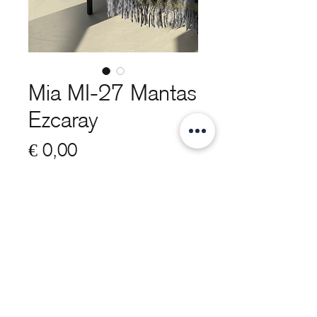
Mia MI-27 Mantas
Ezcaray
Prijs
€ 0,00
Omschrijving
Mia deken van Mantas Ezcaray.
Mia heeft een mix van mohair en
info@voorhuisdesign.nl
wollen franjes afgewisseld met
elkaar. Handgemaakt in Ezcaray,
+31 0314 360 112
Spanje.
Cookiebeleid - privacy statement