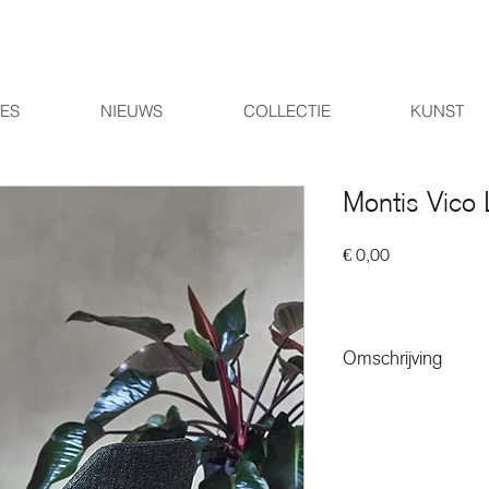
IES
NIEUWS
COLLECTIE
KUNST
Montis Vico 
Prijs
€ 0,00
Omschrijving
Compacte fauteuil met v
gekantelde noten- of ei
zeer geschikt voor vers
slaapkamer, om te rela