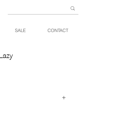
SALE
CONTACT
Lazy
erlaagde zit. Met zijn verlaagde,
kenhouten onderstel is het fauteuiltje
chillende toepassingen. In de
xen bij de open haard of voor een