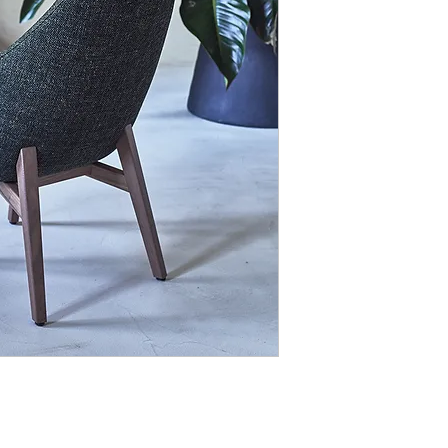
koffiemoment met uitzi
vloeiende constructie v
rugleuning garandeert 
bewegingsvrijheid.