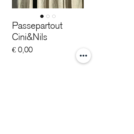
Passepartout
Cini&Nils
Prijs
€ 0,00
Omschrijving
Een vloerlamp met indirect licht voor
interieurs, met een sensorische
info@voorhuisdesign.nl
dimmer voor het beheren van in- en
uitschakelen en het regelen van de
+31 0314 360 112
lichtintensiteit door simpelweg een
Cookiebeleid - privacy statement
hand te bewegen of deze stil te