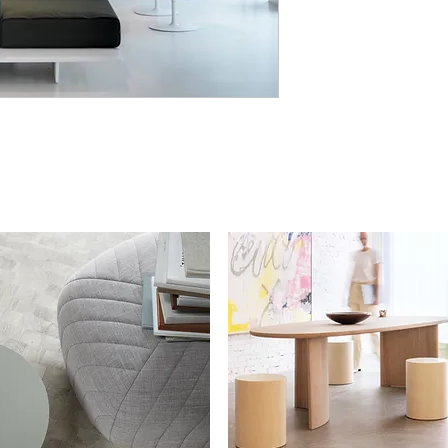
dik. Niet alleen is de k
u kunt hem ook ‘onder
Randomito is uitgevoerd
verassende veel ruimte