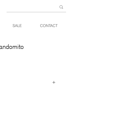
SALE
CONTACT
Randomito
e maar innemende hangende
worden 6 verticale planken afgewisseld
 horizontale planken, van máár 6 mm