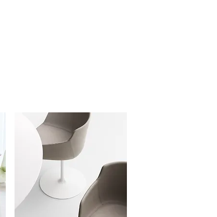
ast in verschillende kleuren verkrijgbaar,
steboven’ plaatsen!
 in een matte finish en biedt
 voor uw boeken en souvenirs.