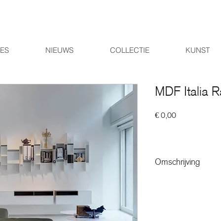
IES
NIEUWS
COLLECTIE
KUNST
MDF Italia 
Prijs
€ 0,00
Omschrijving
Randomito: een klein
boekenkast.
In het speelse design 
met 14 verspringende,