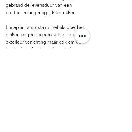
gebrand de levensduur van een
product zolang mogelijk te rekken.
Luceplan is ontstaan met als doel het
maken en produceren van in- en
exterieur verlichting maar ook om de
kwaliteit van het leven te verbeteren.
Luceplan was de eerste in de
verlichtingsbranche die materialen en
technologieën toepasten die voldeden
aan ecologische vereisten. Dit was ook
het geval met de toepassing van LED,
Luceplan is hier tevens als een van de
eerste mee gestart.
Terug naar collectie