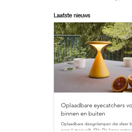
Laatste nieuws
Oplaadbare eyecatchers v
binnen en buiten
Oplaadbare designlampen die sfeer 
waar jij maar wilt. 💡✨ De lange zom