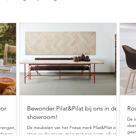
oor
Bewonder Pilat&Pilat bij ons in de
Roc
showroom!
De i
vloe
brengen,
De meubelen van het Friese merk Pilat&Pilat zijn
gesc
erdagen
stoer en duurzaam, maar met een warm, rijk en